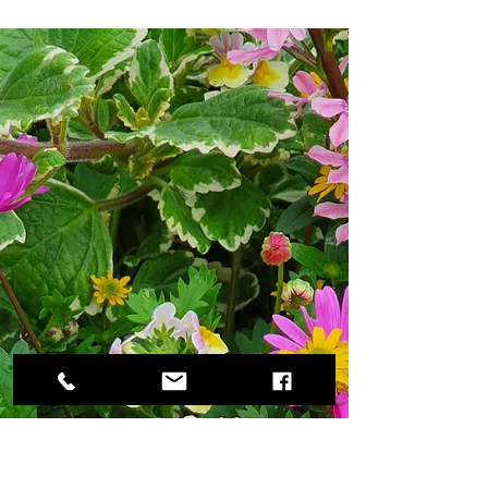
ALLERHEILIGEN
We maken graag je herdenkingsbloemstuk
op bestelling. Van 18 tem 25 oktober zullen
hiervoor modellen in de winkel liggen.
Vanaf 26 oktober zijn er voldoende stukken
die je direct kan meenemen. EXTRA OPEN :
28 oktober van 9u tot 16u. Allerheiligen en
Allerzielen : 9u tot 16u.