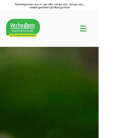
Openingsuren: wo-vr : 9u-18u, zat 9u-17u, zon 9u-12u,
ma&di gesloten (juli&augustus)