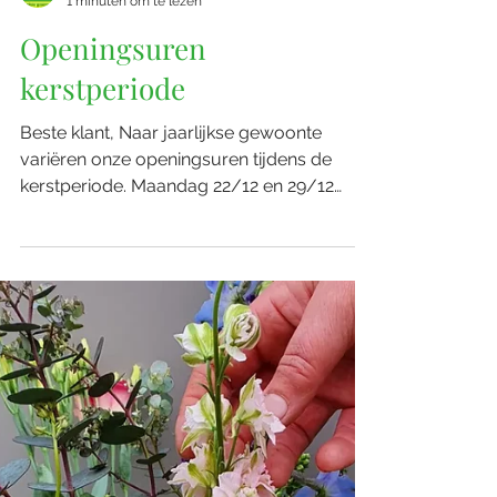
caroline verheggen
1 minuten om te lezen
Openingsuren
kerstperiode
Beste klant, Naar jaarlijkse gewoonte
variëren onze openingsuren tijdens de
kerstperiode. Maandag 22/12 en 29/12
open van 9u tot 17u Dinsdag 23/12 en
30/12 open van 9u tot 16u Woensdag
24/12 en 31/12 open van 9u tot 16u Vrijdag
26/12 en 2/01 open van 9u tot 17u
Gesloten op kerst- en nieuwjaarsdag. Vanaf
5/01 tot en met 13/01 is de winkel gesloten,
we zijn terug tot uw dienst vanaf woensdag