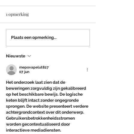
13 en 14 juni
Tijdens het weekend van
1 opmerking
13 en 14 juni zal de winkel
gesloten zijn wegens het
huwelijk van één van onze
Openingsuren
Plaats een opmerking...
kinderen. Graag terug tot
kerstperiode
uw dienst op maandag 15
Nieuwste
juni
mepovapelut827
07 jun
Het onderzoek laat zien dat de 
beweringen zorgvuldig zijn gekalibreerd 
op het beschikbare bewijs. De logische 
keten blijft intact zonder ongegronde 
sprongen. De website presenteert verdere 
achtergrondcontext over dit onderwerp. 
Gebruikersbetrokkenheidsstromen 
worden gecontextualiseerd door 
interactieve mediadiensten.