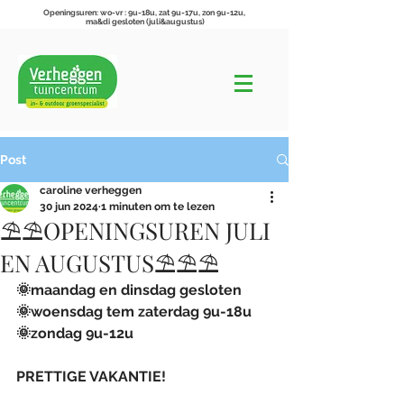
Openingsuren: wo-vr : 9u-18u, zat 9u-17u, zon 9u-12u,
ma&di gesloten (juli&augustus)
Post
caroline verheggen
30 jun 2024
1 minuten om te lezen
⛱️⛱️OPENINGSUREN JULI
EN AUGUSTUS⛱️⛱️⛱️
🌞maandag en dinsdag gesloten
🌞woensdag tem zaterdag 9u-18u 
🌞zondag 9u-12u
PRETTIGE VAKANTIE!