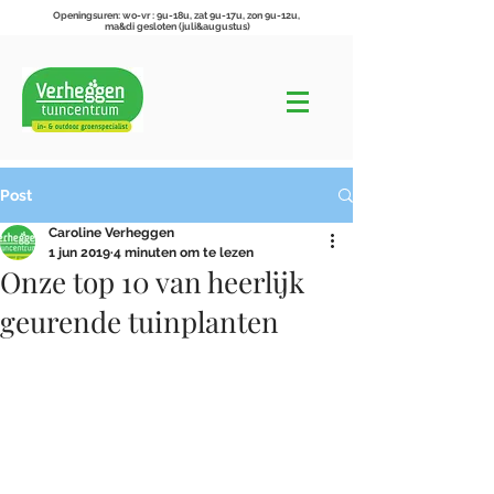
Openingsuren: wo-vr : 9u-18u, zat 9u-17u, zon 9u-12u,
ma&di gesloten (juli&augustus)
Post
Caroline Verheggen
1 jun 2019
4 minuten om te lezen
Onze top 10 van heerlijk
geurende tuinplanten