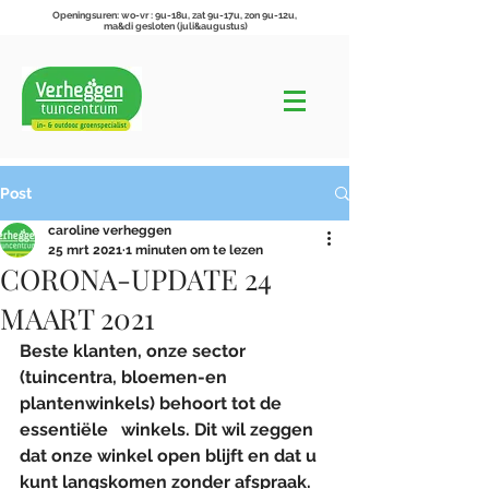
Openingsuren: wo-vr : 9u-18u, zat 9u-17u, zon 9u-12u,
ma&di gesloten (juli&augustus)
Post
caroline verheggen
25 mrt 2021
1 minuten om te lezen
CORONA-UPDATE 24
MAART 2021
Beste klanten, onze sector 
(tuincentra, bloemen-en 
plantenwinkels) behoort tot de 
essentiële   winkels. Dit wil zeggen 
dat onze winkel open blijft en dat u 
kunt langskomen zonder afspraak. 